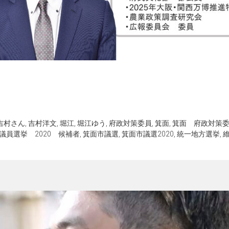
吉村さん
,
吉村洋文
,
堀江
,
堀江ゆう
,
府政対策委員
,
箕面
,
箕面 府政対策
議員選挙 2020 候補者
,
箕面市議選
,
箕面市議選2020
,
統一地方選挙
,