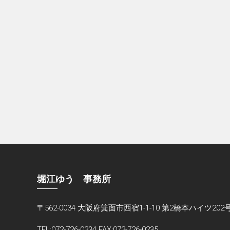
堀江ゆう 事務所
〒562-0034 大阪府箕面市西宿1-1-10 第2橋本ハイツ202
TEL:072-726-0234 FAX:072-726-0235