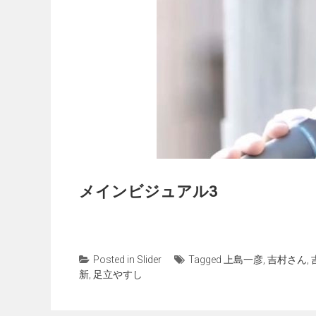
メインビジュアル3
Posted in
Slider
Tagged
上島一彦
,
吉村さん
,
新
,
足立やすし