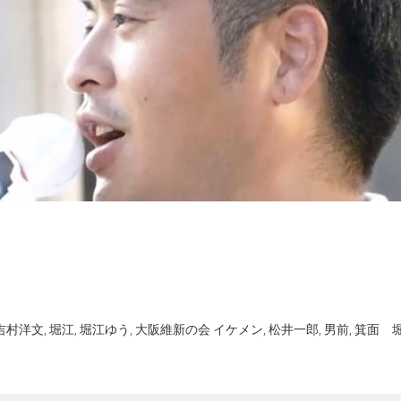
吉村洋文
,
堀江
,
堀江ゆう
,
大阪維新の会 イケメン
,
松井一郎
,
男前
,
箕面 