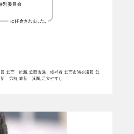
委員
,
箕面 維新
,
箕面市議 候補者
,
箕面市議会議員
,
箕
維新 男前
,
維新 箕面
,
足立やすし