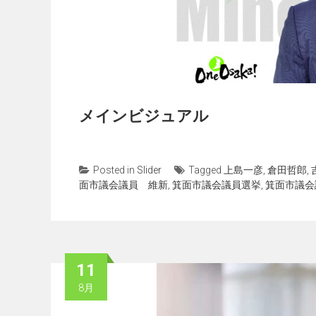
メインビジュアル
Posted in
Slider
Tagged
上島一彦
,
倉田哲郎
,
面市議会議員 維新
,
箕面市議会議員選挙
,
箕面市議会
11
8月