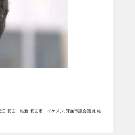
堀江
,
箕面 維新
,
箕面市 イケメン
,
箕面市議会議員
,
維