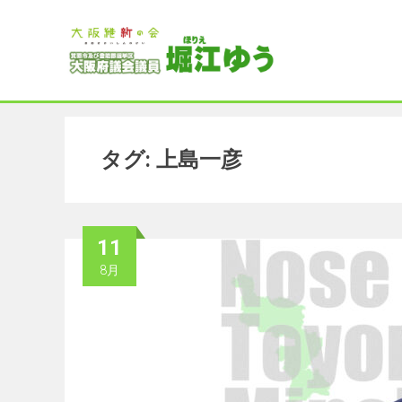
Skip
to
content
タグ:
上島一彦
11
8月