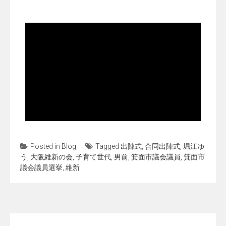
Posted in
Blog
Tagged
出陣式
,
合同出陣式
,
堀江ゆ
う
,
大阪維新の会
,
子育て世代
,
男前
,
箕面市議会議員
,
箕面市
議会議員選挙
,
維新