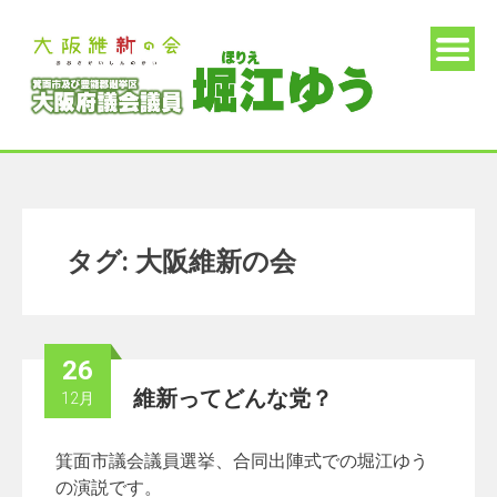
タグ:
大阪維新の会
26
維新ってどんな党？
12月
箕面市議会議員選挙、合同出陣式での堀江ゆう
の演説です。